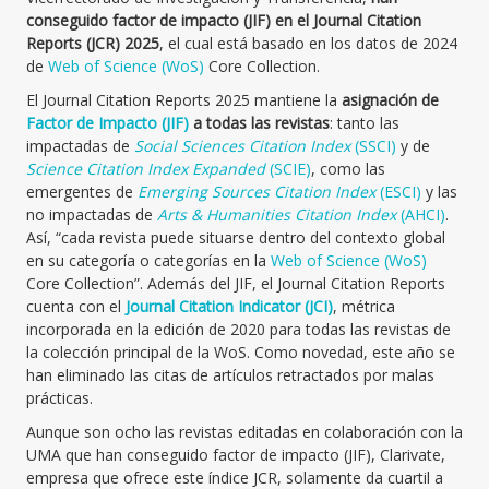
conseguido factor de impacto (JIF) en el Journal Citation
Reports (JCR) 2025
, el cual está basado en los datos de 2024
de
Web of Science (WoS)
Core Collection.
El Journal Citation Reports 2025 mantiene la
asignación de
Factor de Impacto (JIF)
a todas las revistas
: tanto las
impactadas de
Social Sciences Citation Index
(SSCI)
y de
Science Citation Index Expanded
(SCIE)
, como las
emergentes de
Emerging Sources Citation Index
(ESCI)
y las
no impactadas de
Arts & Humanities Citation Index
(AHCI)
.
Así, “cada revista puede situarse dentro del contexto global
en su categoría o categorías en la
Web of Science (WoS)
Core Collection”. Además del JIF, el Journal Citation Reports
cuenta con el
Journal Citation Indicator (JCI)
, métrica
incorporada en la edición de 2020 para todas las revistas de
la colección principal de la WoS. Como novedad, este año se
han eliminado las citas de artículos retractados por malas
prácticas.
Aunque son ocho las revistas editadas en colaboración con la
UMA que han conseguido factor de impacto (JIF), Clarivate,
empresa que ofrece este índice JCR, solamente da cuartil a