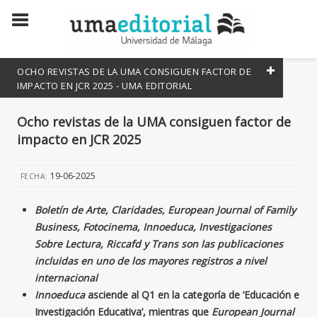
OCHO REVISTAS DE LA UMA CONSIGUEN FACTOR DE
IMPACTO EN JCR 2025 - UMA EDITORIAL
Todas las noticias
Ocho revistas de la UMA consiguen factor de
Todos los eventos
impacto en JCR 2025
19-06-2025
FECHA:
Boletín de Arte, Claridades, European Journal of Family
Business, Fotocinema, Innoeduca, Investigaciones
Sobre Lectura, Riccafd y Trans son las publicaciones
incluidas en uno de los mayores registros a nivel
internacional
Innoeduca
asciende al Q1 en la categoría de ‘Educación e
Investigación Educativa’, mientras que
European Journal