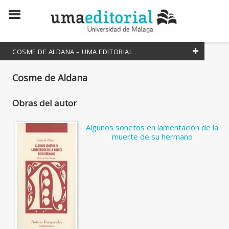
COSME DE ALDANA – UMA EDITORIAL
Todos
Cosme de Aldana
Coordinador
Obras del autor
Editor literario
Editora Literaria
Algunos sonetos en lamentación de la
muerte de su hermano
Escritor
Escritora
Traductor
Traductora