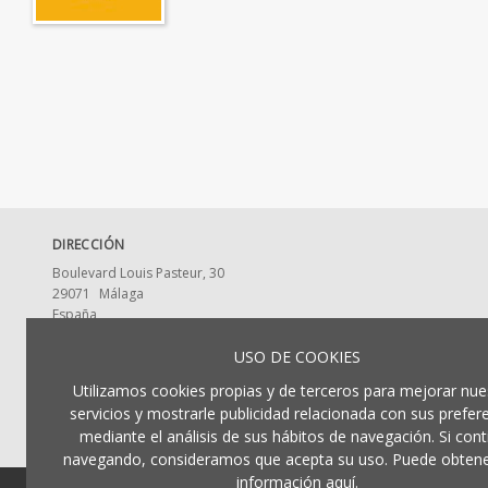
DIRECCIÓN
Boulevard Louis Pasteur, 30
29071
Málaga
España
CONTACTA CON NOSOTROS
USO DE COOKIES
ldumaeditorial@uma.es
Utilizamos cookies propias y de terceros para mejorar nue
952 13 2917
servicios y mostrarle publicidad relacionada con sus prefer
mediante el análisis de sus hábitos de navegación. Si cont
navegando, consideramos que acepta su uso. Puede obten
información aquí.