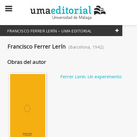
FRANCISCO FERRER LERÍN – UMA EDITORIAL
Todos
Francisco Ferrer Lerín
(Barcelona, 1942)
Coordinador
Obras del autor
Editor literario
Editora Literaria
Ferrer Lerin. Un experimento
Escritor
Escritora
Traductor
Traductora