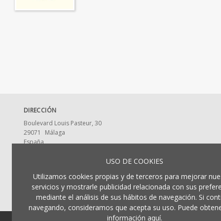
DIRECCIÓN
Boulevard Louis Pasteur, 30
29071
Málaga
España
CONTACTA CON NOSOTROS
USO DE COOKIES
ldumaeditorial@uma.es
Utilizamos cookies propias y de terceros para mejorar nue
952 13 2917
servicios y mostrarle publicidad relacionada con sus prefer
mediante el análisis de sus hábitos de navegación. Si cont
navegando, consideramos que acepta su uso. Puede obten
información aquí.