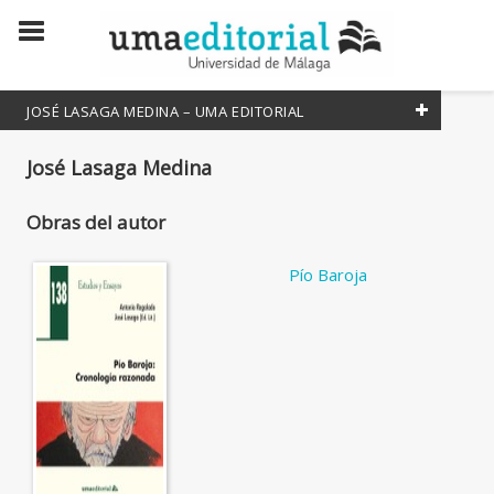
JOSÉ LASAGA MEDINA – UMA EDITORIAL
Todos
José Lasaga Medina
Coordinador
Obras del autor
Editor literario
Editora Literaria
Pío Baroja
Escritor
Escritora
Traductor
Traductora