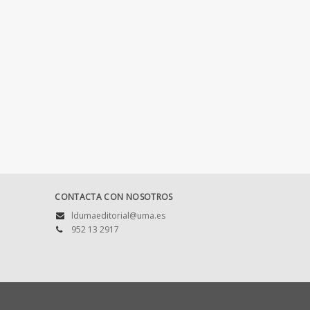
CONTACTA CON NOSOTROS
ldumaeditorial@uma.es
952 13 2917
es
Política de privacidad
Condiciones de compra