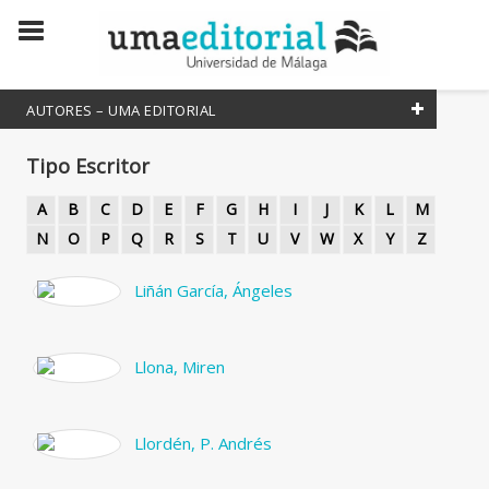
AUTORES – UMA EDITORIAL
Todos
Tipo Escritor
Coordinador
A
B
C
D
E
F
G
H
I
J
K
L
M
Editor literario
N
O
P
Q
R
S
T
U
V
W
X
Y
Z
Editora Literaria
Liñán García, Ángeles
Escritor
Escritora
Llona, Miren
Traductor
Traductora
Llordén, P. Andrés