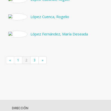
López Cuenca, Rogelio
López Fernández, María Deseada
«
1
2
3
»
DIRECCIÓN