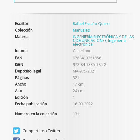
Escritor
Rafael Escaño Quero
Colección
Manuales
Materia
INGENIERÍA ELECTRÓNICA Y DE LAS
COMUNICACIONES
,
Ingeniería
electrónica
Idioma
Castellano
EAN
9788413351858
ISBN
978-84-1335-185-8
Depósito legal
MA-975-2021
Páginas
321
Ancho
17 cm
Alto
24 cm
Edición
1
Fecha publicación
16-09-2022
Número en la colección
131
Compartir en Twitter