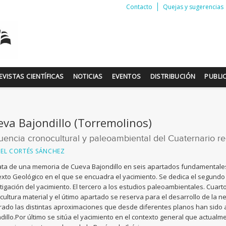
Contacto
Quejas y sugerencias
EVISTAS CIENTÍFICAS
NOTICIAS
EVENTOS
DISTRIBUCIÓN
PUBLI
va Bajondillo (Torremolinos)
encia cronocultural y paleoambiental del Cuaternario r
EL CORTÉS SÁNCHEZ
ata de una memoria de Cueva Bajondillo en seis apartados fundamentales.
xto Geológico en el que se encuadra el yacimiento. Se dedica el segundo
tigación del yacimiento. El tercero a los estudios paleoambientales. Cuart
 cultura material y el útimo apartado se reserva para el desarrollo de la 
ado las distintas aproximaciones que desde diferentes planos han sido
dillo.Por último se sitúa el yacimiento en el contexto general que actualm