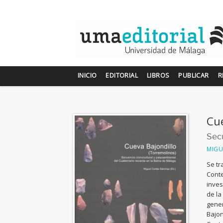
INICIO
EDITORIAL
LIBROS
PUBLICAR
R
Cue
Secu
MIGU
Se tr
Conte
inves
de la
gener
Bajon