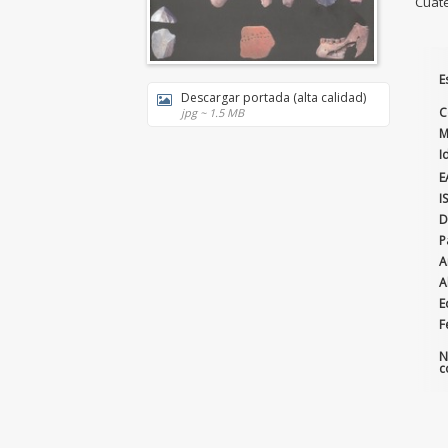
Cuate
E
Descargar portada (alta calidad)
C
jpg ~ 1.5 MB
M
I
E
I
D
P
A
A
E
F
N
c