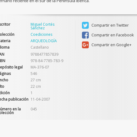
rnario reciente en el sur de la Península Ibérica.
scritor
Miguel Cortés
Compartir en Twitter
Sánchez
olección
Coediciones
Compartir en Facebook
ateria
ARQUEOLOGÍA
Compartir en Google+
dioma
Castellano
AN
9788477857839
SBN
978-84-7785-783-9
epósito legal
MA-376-07
áginas
546
ncho
27 cm
lto
22 cm
dición
1
echa publicación
11-04-2007
úmero en la
045
olección