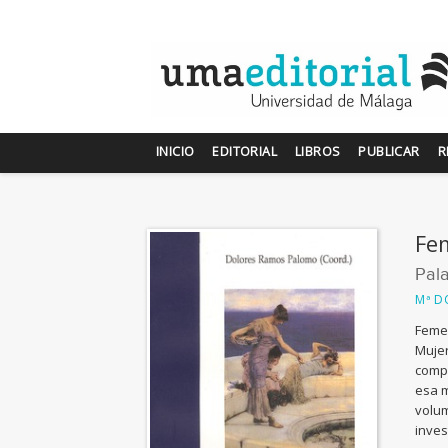
INICIO
EDITORIAL
LIBROS
PUBLICAR
R
Fe
Pal
Mª D
Femen
Mujer
compo
esa m
volum
inves