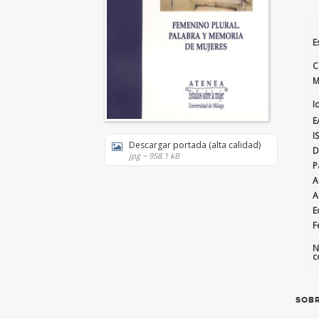
E
C
M
I
E
I
Descargar portada (alta calidad)
D
jpg ~ 958.1 kB
P
A
A
E
F
N
c
SOBR