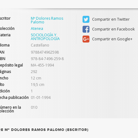
scritor
Mª Dolores Ramos
Compartir en Twitter
Palomo
olección
Atenea
Compartir en Facebook
ateria
SOCIOLOGÍA Y
ANTROPOLOGÍA
Compartir en Google+
dioma
Castellano
AN
9788474962598
SBN
978-84-7496-259-8
epósito legal
MA-455-1994
áginas
292
ncho
12 cm
lto
19,5 cm
dición
1
echa publicación
01-01-1994
úmero en la
010
olección
E Mª DOLORES RAMOS PALOMO (ESCRITOR)