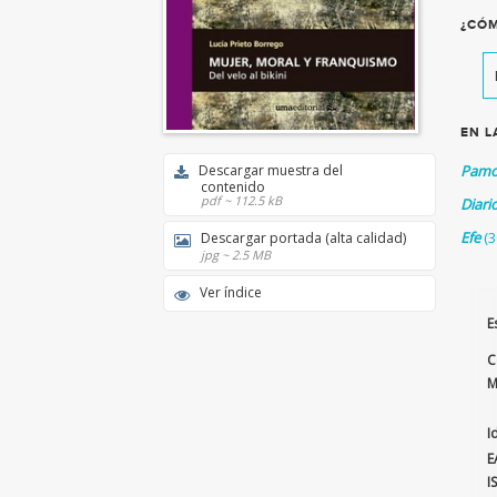
¿CÓM
EN L
Descargar muestra del
Pamo
contenido
pdf ~ 112.5 kB
Diari
Efe
(3
Descargar portada (alta calidad)
jpg ~ 2.5 MB
Ver índice
E
C
M
I
E
I