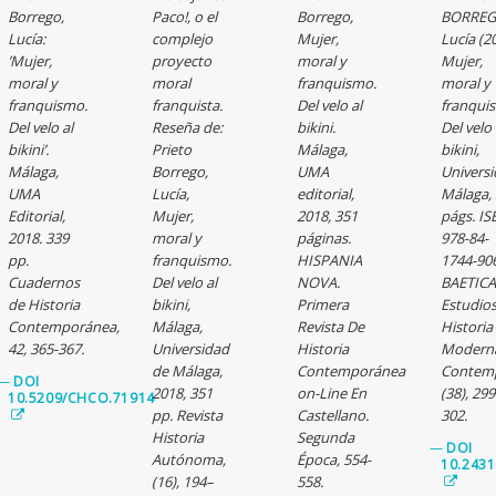
Borrego,
Paco!, o el
Borrego,
BORREG
Lucía:
complejo
Mujer,
Lucía (2
’Mujer,
proyecto
moral y
Mujer,
moral y
moral
franquismo.
moral y
franquismo.
franquista.
Del velo al
franqui
Del velo al
Reseña de:
bikini.
Del velo 
bikini’.
Prieto
Málaga,
bikini,
Málaga,
Borrego,
UMA
Universi
UMA
Lucía,
editorial,
Málaga,
Editorial,
Mujer,
2018, 351
págs. IS
2018. 339
moral y
páginas.
978-84-
pp.
franquismo.
HISPANIA
1744-906
Cuadernos
Del velo al
NOVA.
BAETICA
de Historia
bikini,
Primera
Estudio
Contemporánea,
Málaga,
Revista De
Historia
42, 365-367.
Universidad
Historia
Modern
de Málaga,
Contemporánea
Contem
—
DOI
2018, 351
on-Line En
(38), 299
10.5209/CHCO.71914
pp. Revista
Castellano.
302.
Historia
Segunda
—
DOI
Autónoma,
Época, 554-
10.2431
(16), 194–
558.