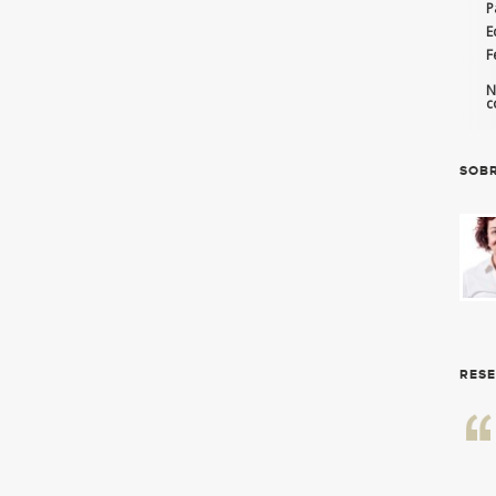
P
E
F
N
c
SOBR
RES