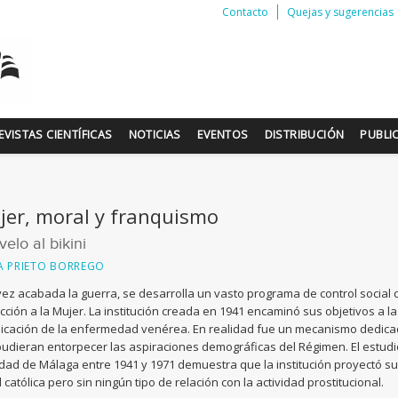
Contacto
Quejas y sugerencias
EVISTAS CIENTÍFICAS
NOTICIAS
EVENTOS
DISTRIBUCIÓN
PUBLI
jer, moral y franquismo
velo al bikini
A PRIETO BORREGO
ez acabada la guerra, se desarrolla un vasto programa de control social c
cción a la Mujer. La institución creada en 1941 encaminó sus objetivos a la 
icación de la enfermedad venérea. En realidad fue un mecanismo dedicado
udieran entorpecer las aspiraciones demográficas del Régimen. El estudio
udad de Málaga entre 1941 y 1971 demuestra que la institución proyectó s
 católica pero sin ningún tipo de relación con la actividad prostitucional.