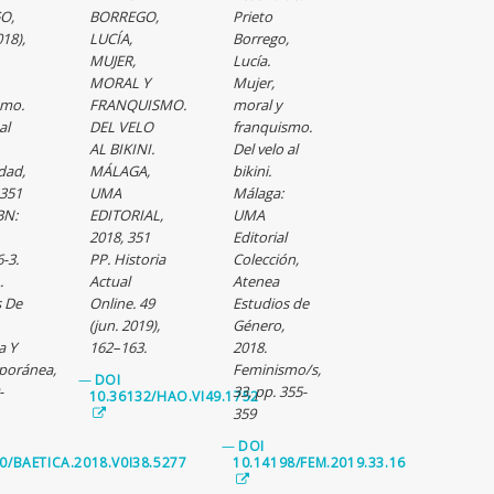
O,
BORREGO,
Prieto
018),
LUCÍA,
Borrego,
MUJER,
Lucía.
MORAL Y
Mujer,
smo.
FRANQUISMO.
moral y
al
DEL VELO
franquismo.
AL BIKINI.
Del velo al
dad,
MÁLAGA,
bikini.
 351
UMA
Málaga:
BN:
EDITORIAL,
UMA
2018, 351
Editorial
-3.
PP. Historia
Colección,
.
Actual
Atenea
s De
Online. 49
Estudios de
(jun. 2019),
Género,
a Y
162–163.
2018.
poránea,
Feminismo/s,
—
DOI
-
33, pp. 355-
10.36132/HAO.VI49.1752
359
—
DOI
0/BAETICA.2018.V0I38.5277
10.14198/FEM.2019.33.16