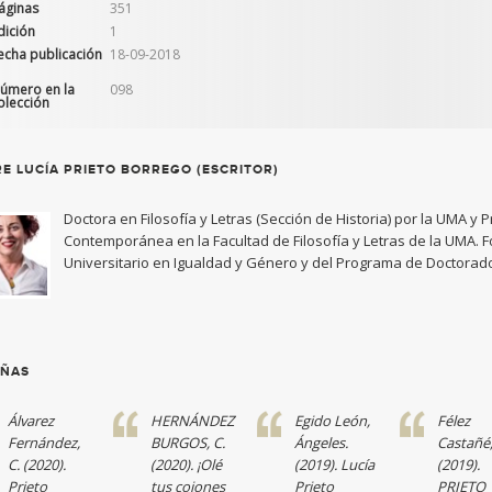
áginas
351
dición
1
echa publicación
18-09-2018
úmero en la
098
olección
E LUCÍA PRIETO BORREGO (ESCRITOR)
Doctora en Filosofía y Letras (Sección de Historia) por la UMA y 
Contemporánea en la Facultad de Filosofía y Letras de la UMA. 
Universitario en Igualdad y Género y del Programa de Doctorado
EÑAS
Álvarez
HERNÁNDEZ
Egido León,
Félez
Fernández,
BURGOS, C.
Ángeles.
Castañé,
C. (2020).
(2020). ¡Olé
(2019). Lucía
(2019).
Prieto
tus cojones
Prieto
PRIETO