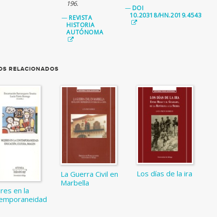
196.
—
DOI
10.20318/HN.2019.4543
—
REVISTA
HISTORIA
AUTÓNOMA
OS RELACIONADOS
Los días de la ira
La Guerra Civil en
Marbella
res en la
emporaneidad