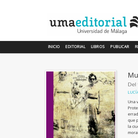
INICIO
EDITORIAL
LIBROS
PUBLICAR
R
Mu
Del 
LUCÍ
Una v
Prote
errad
que p
la ci
moral