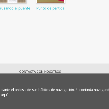
ruzando el puente
Punto de partida
CONTACTA CON NOSOTROS
ldumaeditorial@uma.es
952 13 2917
diante el análisis de sus hábitos de navegación. Si continúa navegan
aquí.
es
Política de privacidad
Condiciones de compra