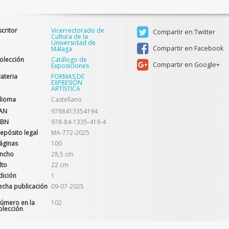
scritor
Vicerrectorado de
Compartir en Twitter
Cultura de la
Universidad de
Compartir en Facebook
Málaga
olección
Catálogo de
Compartir en Google+
Exposiciones
ateria
FORMAS DE
EXPRESIÓN
ARTÍSTICA
dioma
Castellano
AN
9788413354194
SBN
978-84-1335-419-4
epósito legal
MA-772-2025
áginas
100
ncho
28,5 cm
lto
22 cm
dición
1
echa publicación
09-07-2025
úmero en la
102
olección