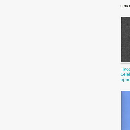
LIBR
Hacer
Cele
opac