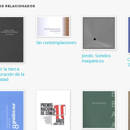
OS RELACIONADOS
Sin contemplaciones
Jondo. Sonidos
C
maquínicos
 la tierra.
bración de la
idad