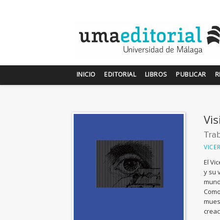
INICIO
EDITORIAL
LIBROS
PUBLICAR
R
Vis
Tra
VICE
El Vi
y su 
mundo
Como 
muest
creac