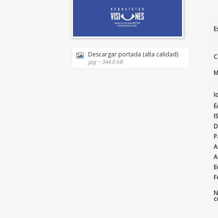
E
Descargar portada (alta calidad)
C
jpg ~ 344.0 kB
M
I
E
I
D
P
A
A
E
F
N
c