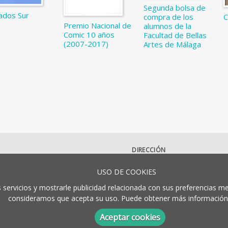
Segunda bolsa de
ados Sur
C
compra de los
Premio Nacional de
alumnos de la
Comic 10 años
Facultad de Bellas
(2007-2017)
Artes de Málaga
DIRECCIÓN
Boulevard Louis Pasteur, 30
USO DE COOKIES
29071
Málaga
España
 servicios y mostrarle publicidad relacionada con sus preferencias me
consideramos que acepta su uso. Puede obtener más información 
Aceptar cookies
Aviso legal
Política de cooki