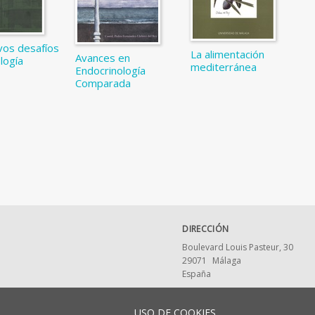
vos desafíos
La alimentación
Avances en
ología
mediterránea
Endocrinología
Comparada
DIRECCIÓN
Boulevard Louis Pasteur, 30
29071
Málaga
España
USO DE COOKIES