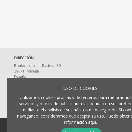
DIRECCIÓN
Boulevard Louis Pasteur, 30
29071
Málaga
España
CONTACTA CON NOSOTROS
USO DE COOKIES
ldumaeditorial@uma.es
Utilizamos cookies propias y de terceros para mejorar nue
952 13 2917
servicios y mostrarle publicidad relacionada con sus prefer
mediante el análisis de sus hábitos de navegación. Si cont
navegando, consideramos que acepta su uso. Puede obten
información aquí.
© 2026, Universidad de Málaga