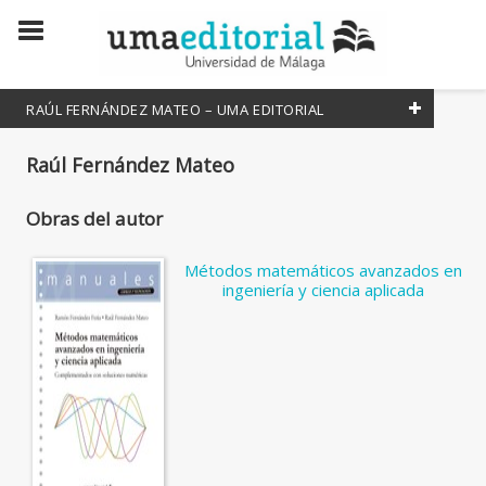
RAÚL FERNÁNDEZ MATEO – UMA EDITORIAL
Todos
Raúl Fernández Mateo
Coordinador
Obras del autor
Editor literario
Editora Literaria
Métodos matemáticos avanzados en
ingeniería y ciencia aplicada
Escritor
Escritora
Traductor
Traductora