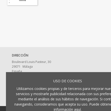
DIRECCIÓN
Boulevard Louis Pasteur, 30
29071
Málaga
España
CONTACTA CON NOSOTROS
USO DE COOKIES
ldumaeditorial@uma.es
Utilizamos cookies propias y de terceros para mejorar nue
952 13 2917
servicios y mostrarle publicidad relacionada con sus prefer
mediante el análisis de sus hábitos de navegación. Si cont
navegando, consideramos que acepta su uso. Puede obten
información aquí.