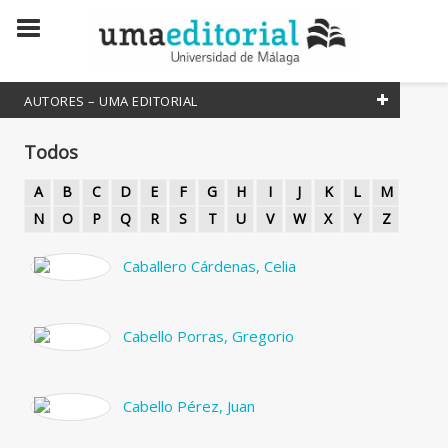
AUTORES – UMA EDITORIAL
Todos
Todos
Coordinador
A
B
C
D
E
F
G
H
I
J
K
L
M
Editor literario
N
O
P
Q
R
S
T
U
V
W
X
Y
Z
Editora Literaria
Caballero Cárdenas, Celia
Escritor
Escritora
Cabello Porras, Gregorio
Traductor
Traductora
Cabello Pérez, Juan