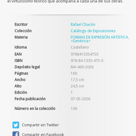
el virtuosismo teórico que acompaña a cada una de sus obras.
Escritor
Rafael Chacón
Colección
Catálogo de Exposiciones
Materia
FORMAS DE EXPRESIÓN ARTÍSTICA
,
<Genérica>
Idioma
Castellano
EAN
9788413354750
ISBN
978-84-1335-475-0
Depósito legal
MA-460-2026
Páginas
160
Ancho
17,5 cm
Alto
24,5 cm
Edición
1
Fecha publicación
07-05-2026
Número en la colección
106
Compartir en Twitter
Compartir en Facebook