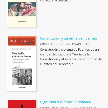
Ciencia Biomédica
individual o colectiv...
BIOGRAFÍA: GENERAL
Ver todas... (17)
BIOLOGIA, CIENCIAS DE LA VIDA
Ver todas... (110)
OTRAS PUBLICACIONES
Coediciones
Constitución y sistema de Fuentes
Colecciones cerradas
ÁNGEL RODRÍGUEZ-VERGARA DÍAZ
Constitución y sistema de Fuentes es un
Fuera de colección
manual dedicado a la Teoría de la
Institucional
Constitución y al sistema constitucional de
Fuentes del Derecho, e...
CATÁLOGOS PDF
Guía de Estilo para la Edición
Informe evaluación de monografías
Pigmalión o la estatua animada
ANDRÉ FRANÇOIS BOURREAU DESLANDES