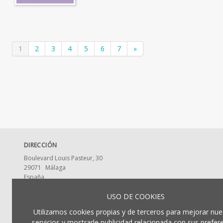
1
2
3
4
5
6
7
»
DIRECCIÓN
Boulevard Louis Pasteur, 30
29071
Málaga
España
CONTACTA CON NOSOTROS
USO DE COOKIES
ldumaeditorial@uma.es
Utilizamos cookies propias y de terceros para mejorar nue
952 13 2917
servicios y mostrarle publicidad relacionada con sus prefer