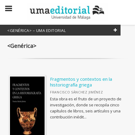
<GENÉRICA> – UMA EDITORIAL
<Genérica>
FILTRADO POR:
<Genérica>
Fragmentos y contextos en la
MATERIAS
historiografía griega
FRANCISCO SÁNCHEZ JIMÉNEZ
<Genérica>
Esta obra es el fruto de un proyecto de
investigación, donde se recopila cinco
ANTOLOGÍAS (NO POÉTICAS)
COLECCIONES CIENTÍFICAS
capítulos de libros, seis artículos y una
APLICACIONES GRÁFICAS Y MULTIMEDIA
contribución inédit...
Atenea
ARQUEOLOGÍA
Estudios y Ensayos