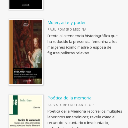
ARQUITECTURA
Innovación Educativa
ARTE Y DISEÑO INDUSTRIAL / COMERCIAL
Manuales
ASTRONOMÍA, ESPACIO Y TIEMPO
Mujer, arte y poder
Studia Malacitana
BIBLIOTECAS Y CIENCIAS DE LA INFORMACIÓN
RAÚL ROMERO MEDINA
Textos Mínimos
Frente a la tendencia historiográfica que
BIOGRAFÍA: GENERAL
ha reducido la presencia femenina a los
Fuera de Carta
BIOLOGIA, CIENCIAS DE LA VIDA
márgenes (como madre o esposa de
Sapientia
figuras políticas relevan...
<Genérica>
Catálogo de Exposiciones
ANTOLOGÍAS (NO POÉTICAS)
Puntos de Fuga
APLICACIONES GRÁFICAS Y MULTIMEDIA
Debates
ARQUEOLOGÍA
Fuera de colección
ARQUITECTURA
Poética de la memoria
Coediciones
ARTE Y DISEÑO INDUSTRIAL / COMERCIAL
SALVATORE CRISTIAN TROISI
Lecciones Inaugurales
Poética de la Memoria recorre los múltiples
ASTRONOMÍA, ESPACIO Y TIEMPO
laberintos mnemónicos; revela cómo el
Publicaciones Institucionales
BIBLIOTECAS Y CIENCIAS DE LA INFORMACIÓN
recuerdo -voluntario o involuntario,