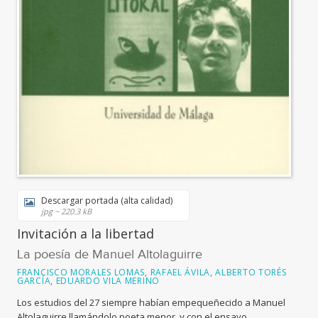
Descargar portada (alta calidad)
jpg ~ 220.3 kB
Invitación a la libertad
La poesía de Manuel Altolaguirre
FRANCISCO MORALES LOMAS
,
RAFAEL ÁVILA
,
ALBERTO TORÉS
GARCÍA
,
EDUARDO VILA MERINO
Los estudios del 27 siempre habían empequeñecido a Manuel
Altolaguirre llamándolo poeta menor, y con el ensayo