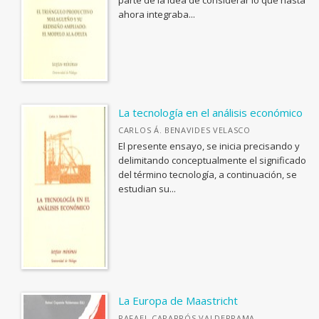
parte de la idea de considerar lo que hasta
BIOGRAFÍA: GENERAL
Informe evaluación de monografías
ahora integraba...
BIOLOGIA, CIENCIAS DE LA VIDA
Ver todas... (110)
La tecnología en el análisis económico
CARLOS Á. BENAVIDES VELASCO
El presente ensayo, se inicia precisando y
delimitando conceptualmente el significado
del término tecnología, a continuación, se
estudian su...
La Europa de Maastricht
RAFAEL CAPARRÓS VALDERRAMA