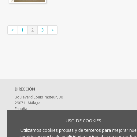
«
1
2
3
»
DIRECCIÓN
Boulevard Louis Pasteur, 30
29071
Málaga
España
CONTACTA CON NOSOTROS
USO DE COOKIES
ldumaeditorial@uma.es
Utilizamos cookies propias y de terceros para mejorar nue
952 13 2917
servicios y mostrarle publicidad relacionada con sus prefer