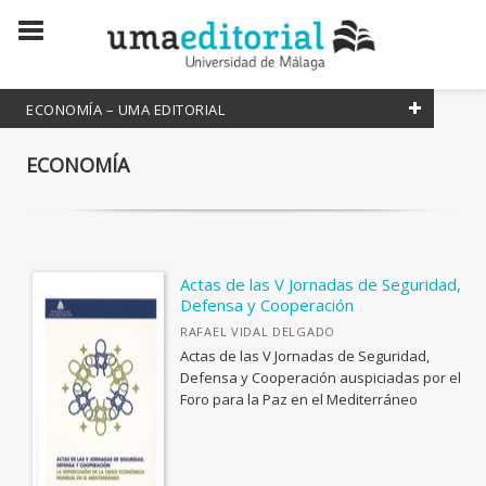
ECONOMÍA – UMA EDITORIAL
ECONOMÍA
FILTRADO POR:
ECONOMÍA
Actas de las V Jornadas de Seguridad,
MATERIAS
Defensa y Cooperación
RAFAEL VIDAL DELGADO
<Genérica>
Actas de las V Jornadas de Seguridad,
Defensa y Cooperación auspiciadas por el
ANTOLOGÍAS (NO POÉTICAS)
COLECCIONES CIENTÍFICAS
Foro para la Paz en el Mediterráneo
APLICACIONES GRÁFICAS Y MULTIMEDIA
Manuales
ARQUEOLOGÍA
Textos Mínimos