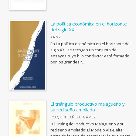
ARQUITECTURA
Debates
ARTE Y DISEÑO INDUSTRIAL / COMERCIAL
Fuera de colección
ASTRONOMÍA, ESPACIO Y TIEMPO
La política económica en el horizonte
Lecciones Inaugurales
del siglo XXI
BIBLIOTECAS Y CIENCIAS DE LA INFORMACIÓN
Publicaciones Institucionales
AA.VV.
BIOGRAFÍA: GENERAL
En La política económica en el horizonte del
siglo XXI, se recogen un conjunto de
BIOLOGIA, CIENCIAS DE LA VIDA
ensayos cuyo hilo conductor está formado
OTRAS PUBLICACIONES
<Genérica>
por los grandes r...
Coediciones
ANTOLOGÍAS (NO POÉTICAS)
Colecciones cerradas
APLICACIONES GRÁFICAS Y MULTIMEDIA
Fuera de colección
ARQUEOLOGÍA
Institucional
ARQUITECTURA
El triángulo productivo malagueño y
su rediseño ampliado
ARTE Y DISEÑO INDUSTRIAL / COMERCIAL
JOAQUÍN CAÑERO GÁMEZ
CATÁLOGOS PDF
ASTRONOMÍA, ESPACIO Y TIEMPO
"El Triángulo Productivo Malagueño y su
rediseño ampliado: El Modelo Ala-Delta",
BIBLIOTECAS Y CIENCIAS DE LA INFORMACIÓN
Guía de Estilo para la Edición