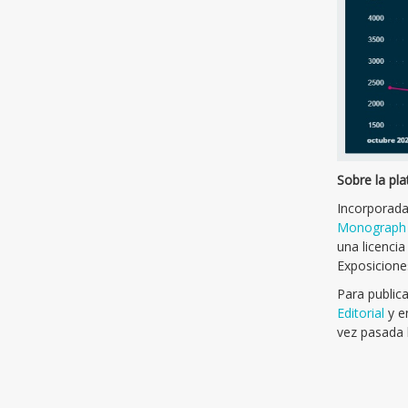
Sobre la pl
Incorporada 
Monograph 
una licenci
Exposicione
Para public
Editorial
y e
vez pasada l