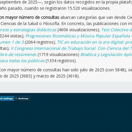
septiembre de 2025—, según los datos recogidos en la propia plata
 año pasado, cuando se registraron 15.520 visualizaciones.
on mayor número de consultas
abarcan categorías que van desde Cie
 Ciencias de la Salud o Filosofía. En concreto, las publicaciones con 
ursos y estrategias didácticas
(4606 visualizaciones);
Test Colectivo d
3244 visitas);
Progresiones Rizomáticas y Música Popular Española
lumen 1 de 3
(2064 registros);
TIC en educación en la era digital: pr
ltas);
V Congreso Internacional de Trabajo Social. Con-Ciencia del T
Libro de resúmene
s
(1719 visualizaciones)
Bioética y Legislación Apl
para todos los públicos
(1334 registros).
on mayor número de consultas han sido julio de 2025 (con 5848), s
o de 2025 (3683) y marzo de 2025 (3618).