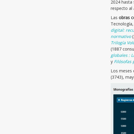
2024 hasta 
respecto al
Las
obras c
Tecnología,
digital: rec
normativo
(
Trilogía Vo
(1887 consu
globales : 
y
Filósofas 
Los meses c
(3743), may