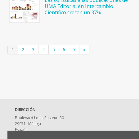
Las consultas a las publicaciones de
UMA Editorial en Intercambio
Científico crecen un 37%
1
2
3
4
5
6
7
»
DIRECCIÓN
Boulevard Louis Pasteur, 30
29071
Málaga
España