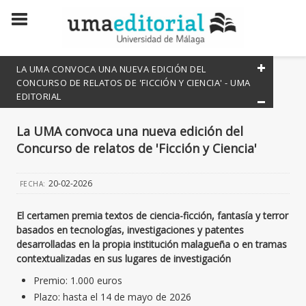
LA UMA CONVOCA UNA NUEVA EDICIÓN DEL
CONCURSO DE RELATOS DE 'FICCIÓN Y CIENCIA' - UMA
EDITORIAL
Todas las noticias
La UMA convoca una nueva edición del
Todos los eventos
Concurso de relatos de 'Ficción y Ciencia'
20-02-2026
FECHA:
El certamen premia textos de ciencia-ficción, fantasía y terror
basados en tecnologías, investigaciones y patentes
desarrolladas en la propia institución malagueña o en tramas
contextualizadas en sus lugares de investigación
Premio: 1.000 euros
Plazo: hasta el 14 de mayo de 2026