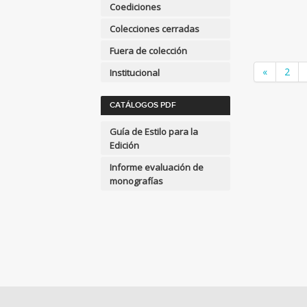
Coediciones
MULTIMEDIA
Colecciones cerradas
ARQUEOLOGÍA
Fuera de colección
ARQUITECTURA
«
2
Institucional
ARTE Y DISEÑO
INDUSTRIAL / COMERCIAL
CATÁLOGOS PDF
ASTRONOMÍA, ESPACIO Y
TIEMPO
Guía de Estilo para la
Edición
BIBLIOTECAS Y CIENCIAS
DE LA INFORMACIÓN
Informe evaluación de
monografías
BIOGRAFÍA: GENERAL
BIOLOGIA, CIENCIAS DE LA
VIDA
Ver todas... (110)