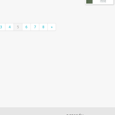
3
4
5
6
7
8
»