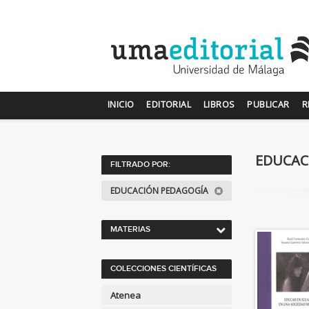
INICIO
EDITORIAL
LIBROS
PUBLICAR
R
EDUCAC
FILTRADO POR:
EDUCACIÓN PEDAGOGÍA
MATERIAS
<Genérica>
COLECCIONES CIENTÍFICAS
ANTOLOGÍAS (NO
POÉTICAS)
Atenea