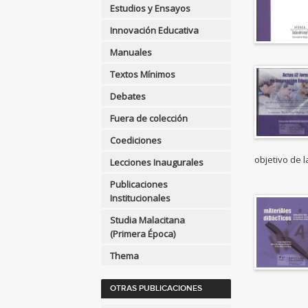
APLICACIONES GRÁFICAS Y
Estudios y Ensayos
MULTIMEDIA
Innovación Educativa
ARQUEOLOGÍA
Manuales
ARQUITECTURA
Textos Mínimos
ARTE Y DISEÑO
Debates
INDUSTRIAL / COMERCIAL
Fuera de colección
ASTRONOMÍA, ESPACIO Y
TIEMPO
Coediciones
BIBLIOTECAS Y CIENCIAS
objetivo de la
Lecciones Inaugurales
DE LA INFORMACIÓN
Publicaciones
BIOGRAFÍA: GENERAL
Institucionales
BIOLOGIA, CIENCIAS DE LA
Studia Malacitana
VIDA
(Primera Época)
<Genérica>
Thema
ANTOLOGÍAS (NO
POÉTICAS)
OTRAS PUBLICACIONES
APLICACIONES GRÁFICAS Y