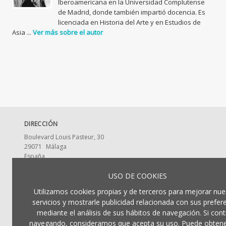
Iberoamericana en la Universidad Complutense
de Madrid, donde también impartió docencia. Es
licenciada en Historia del Arte y en Estudios de
Asia ...
Ver más sobre el autor
DIRECCIÓN
Boulevard Louis Pasteur, 30
29071
Málaga
España
CONTACTA CON NOSOTROS
USO DE COOKIES
ldumaeditorial@uma.es
Utilizamos cookies propias y de terceros para mejorar nue
952 13 2917
servicios y mostrarle publicidad relacionada con sus prefer
mediante el análisis de sus hábitos de navegación. Si cont
navegando, consideramos que acepta su uso. Puede obten