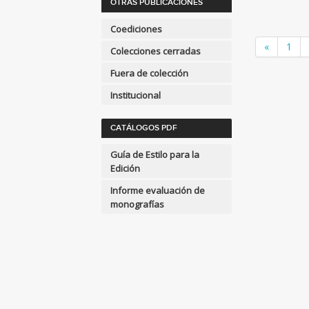
OTRAS PUBLICACIONES
APLICACIONES GRÁFICAS Y
MULTIMEDIA
Coediciones
«
1
ARQUEOLOGÍA
Colecciones cerradas
ARQUITECTURA
Fuera de colección
ARTE Y DISEÑO
Institucional
INDUSTRIAL / COMERCIAL
ASTRONOMÍA, ESPACIO Y
CATÁLOGOS PDF
TIEMPO
Guía de Estilo para la
BIBLIOTECAS Y CIENCIAS
Edición
DE LA INFORMACIÓN
Informe evaluación de
BIOGRAFÍA: GENERAL
monografías
BIOLOGIA, CIENCIAS DE LA
VIDA
Ver todas... (110)