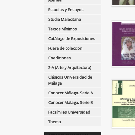
Atenea
APLICACIONES GRÁFICAS Y
Estudios y Ensayos
MULTIMEDIA
Studia Malacitana
ARQUEOLOGÍA
Textos Mínimos
ARQUITECTURA
Catálogo de Exposiciones
ARTE Y DISEÑO
Fuera de colección
INDUSTRIAL / COMERCIAL
Coediciones
ASTRONOMÍA, ESPACIO Y
TIEMPO
2-A (Arte y Arquitectura)
BIBLIOTECAS Y CIENCIAS
Clásicos Universidad de
DE LA INFORMACIÓN
Málaga
BIOGRAFÍA: GENERAL
Conocer Málaga. Serie A
BIOLOGIA, CIENCIAS DE LA
Conocer Málaga. Serie B
VIDA
Facsímiles Universidad
<Genérica>
Thema
ANTOLOGÍAS (NO
POÉTICAS)