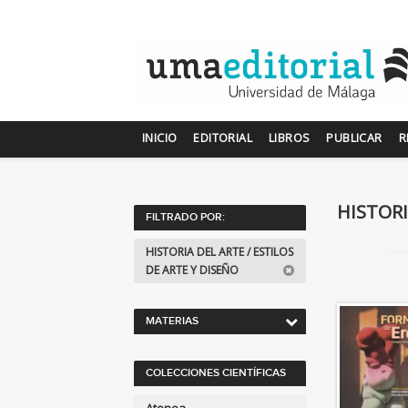
INICIO
EDITORIAL
LIBROS
PUBLICAR
R
HISTORI
FILTRADO POR:
HISTORIA DEL ARTE / ESTILOS
DE ARTE Y DISEÑO
MATERIAS
<Genérica>
COLECCIONES CIENTÍFICAS
ANTOLOGÍAS (NO
POÉTICAS)