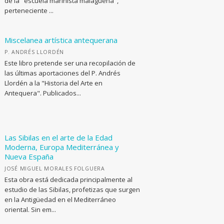
de la "escuela marinista malagueña",
perteneciente ...
Miscelanea artística antequerana
P. ANDRÉS LLORDÉN
Este libro pretende ser una recopilación de
las últimas aportaciones del P. Andrés
Llordén a la "Historia del Arte en
Antequera". Publicados...
Las Sibilas en el arte de la Edad
Moderna, Europa Mediterránea y
Nueva España
JOSÉ MIGUEL MORALES FOLGUERA
Esta obra está dedicada principalmente al
estudio de las Sibilas, profetizas que surgen
en la Antigüedad en el Mediterráneo
oriental. Sin em...