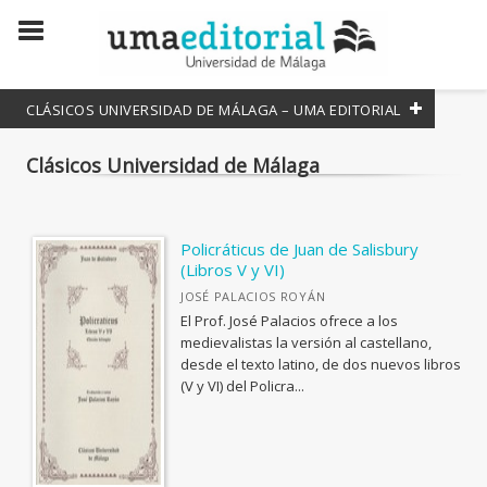
CLÁSICOS UNIVERSIDAD DE MÁLAGA – UMA EDITORIAL
Clásicos Universidad de Málaga
COLECCIONES CIENTÍFICAS
Atenea
Lineas de Arte
Policráticus de Juan de Salisbury
(Libros V y VI)
Estudios y Ensayos
JOSÉ PALACIOS ROYÁN
Divulga
El Prof. José Palacios ofrece a los
medievalistas la versión al castellano,
Innovación Educativa
desde el texto latino, de dos nuevos libros
Manuales
(V y VI) del Policra...
Studia Malacitana
Textos Mínimos