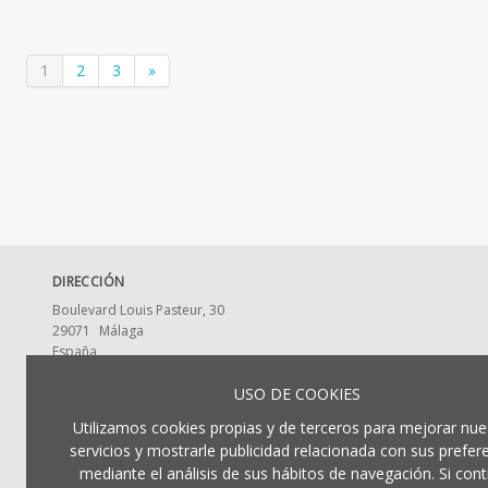
1
2
3
»
DIRECCIÓN
Boulevard Louis Pasteur, 30
29071
Málaga
España
CONTACTA CON NOSOTROS
USO DE COOKIES
ldumaeditorial@uma.es
Utilizamos cookies propias y de terceros para mejorar nue
952 13 2917
servicios y mostrarle publicidad relacionada con sus prefer
mediante el análisis de sus hábitos de navegación. Si cont