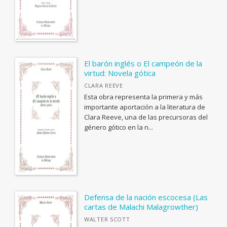
Institucional
MATERIAS
El barón inglés o El campeón de la
virtud: Novela gótica
<Genérica>
CLARA REEVE
ANTOLOGÍAS (NO POÉTICAS)
Esta obra representa la primera y más
CATÁLOGOS PDF
importante aportación a la literatura de
APLICACIONES GRÁFICAS Y MULTIMEDIA
Clara Reeve, una de las precursoras del
Guía de Estilo para la Edición
género gótico en la n...
ARQUEOLOGÍA
Informe evaluación de monografías
ARQUITECTURA
ARTE Y DISEÑO INDUSTRIAL / COMERCIAL
ASTRONOMÍA, ESPACIO Y TIEMPO
BIBLIOTECAS Y CIENCIAS DE LA INFORMACIÓN
Defensa de la nación escocesa (Las
cartas de Malachi Malagrowther)
BIOGRAFÍA: GENERAL
WALTER SCOTT