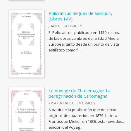
Fuera de Carta
Sapientia
Policráticus de Juan de Salisbury
(Libros I-IV)
Jedoyi: estudios asiáticos
JUAN DE SALISBURY
Catálogo de Exposiciones
El Policraticus, publicado en 1159, es una
de las obras cumbres de la Edad Media
Puntos de Fuga
Europea, tanto desde un punto de vista
Debates
estilístico como fil...
Biblioteca Contemporánea
Fuera de colección
Ver todas... (33)
Le Voyage de Charlemagne. La
peregrinación de Carlomagno
OTRAS PUBLICACIONES
RICARDO REDOLI MORALES
Coediciones
A partir de la publicación que del texto
original -desaparecido en 1879- hiciera
Colecciones cerradas
Francisque Michel, en 1836, esta novedosa
edición del Voyag...
Fuera de colección