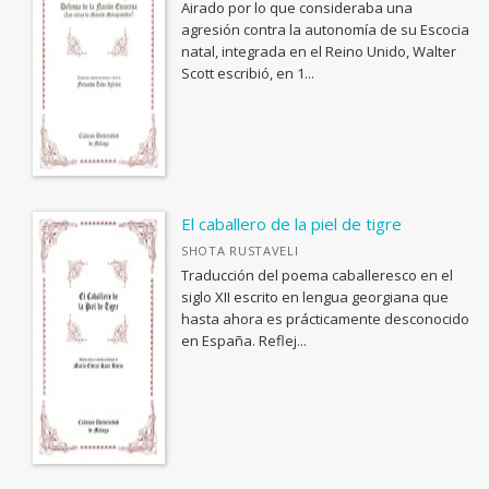
BIOLOGIA, CIENCIAS DE LA VIDA
Airado por lo que consideraba una
agresión contra la autonomía de su Escocia
<Genérica>
natal, integrada en el Reino Unido, Walter
Scott escribió, en 1...
ANTOLOGÍAS (NO POÉTICAS)
APLICACIONES GRÁFICAS Y MULTIMEDIA
ARQUEOLOGÍA
ARQUITECTURA
ARTE Y DISEÑO INDUSTRIAL / COMERCIAL
El caballero de la piel de tigre
SHOTA RUSTAVELI
ASTRONOMÍA, ESPACIO Y TIEMPO
Traducción del poema caballeresco en el
BIBLIOTECAS Y CIENCIAS DE LA INFORMACIÓN
siglo XII escrito en lengua georgiana que
hasta ahora es prácticamente desconocido
BIOGRAFÍA: GENERAL
en España. Reflej...
BIOLOGIA, CIENCIAS DE LA VIDA
Ver todas... (110)