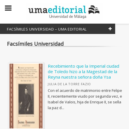
FACSÍMILES UNIVERSIDAD – UMA EDITORIAL
Facsímiles Universidad
COLECCIONES CIENTÍFICAS
Atenea
Lineas de Arte
Recebimiento que la Imperial ciudad
de Toledo hizo a la Magestad de la
Estudios y Ensayos
Reyna nuestra señora doña Ysa
Divulga
JULIA DE LA TORRE FAZIO
Con el acuerdo de matrimonio entre Felipe
Innovación Educativa
II, recientemente viudo por segunda vez, e
Manuales
Isabel de Valois, hija de Enrique II, se sella
la paz d...
Studia Malacitana
Textos Mínimos