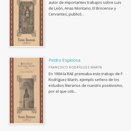
BIOLOGIA, CIENCIAS DE LA VIDA
autor de importantes trabajos sobre Luis
de León, Arias Montano, El Brocense y
<Genérica>
Cervantes, publicó...
ANTOLOGÍAS (NO POÉTICAS)
APLICACIONES GRÁFICAS Y MULTIMEDIA
ARQUEOLOGÍA
ARQUITECTURA
ARTE Y DISEÑO INDUSTRIAL / COMERCIAL
Pedro Espinosa
FRANCISCO RODRÍGUEZ MARÍN
ASTRONOMÍA, ESPACIO Y TIEMPO
En 1904 la RAE premiaba este trabajo de F.
BIBLIOTECAS Y CIENCIAS DE LA INFORMACIÓN
Rodríguez Marín, ejemplo señero de los
estudios literarios de nuestro positivismo,
BIOGRAFÍA: GENERAL
por el que cob...
BIOLOGIA, CIENCIAS DE LA VIDA
Ver todas... (110)