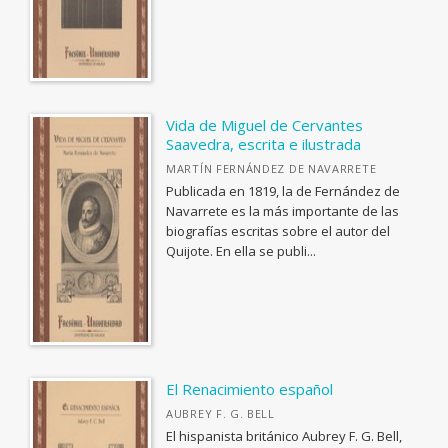
Institucional
MATERIAS
Vida de Miguel de Cervantes
Saavedra, escrita e ilustrada
<Genérica>
MARTÍN FERNÁNDEZ DE NAVARRETE
ANTOLOGÍAS (NO POÉTICAS)
Publicada en 1819, la de Fernández de
CATÁLOGOS PDF
Navarrete es la más importante de las
APLICACIONES GRÁFICAS Y MULTIMEDIA
biografías escritas sobre el autor del
Guía de Estilo para la Edición
Quijote. En ella se publi...
ARQUEOLOGÍA
Informe evaluación de monografías
ARQUITECTURA
ARTE Y DISEÑO INDUSTRIAL / COMERCIAL
ASTRONOMÍA, ESPACIO Y TIEMPO
BIBLIOTECAS Y CIENCIAS DE LA INFORMACIÓN
El Renacimiento español
AUBREY F. G. BELL
BIOGRAFÍA: GENERAL
El hispanista británico Aubrey F. G. Bell,