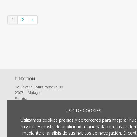
1
2
»
DIRECCIÓN
Boulevard Louis Pasteur, 30
29071
Málaga
España
CONTACTA CON NOSOTROS
USO DE COOKIES
ldumaeditorial@uma.es
Utilizamos cookies propias y de terceros para mejorar nue
952 13 2917
servicios y mostrarle publicidad relacionada con sus prefer
mediante el análisis de sus hábitos de navegación. Si cont