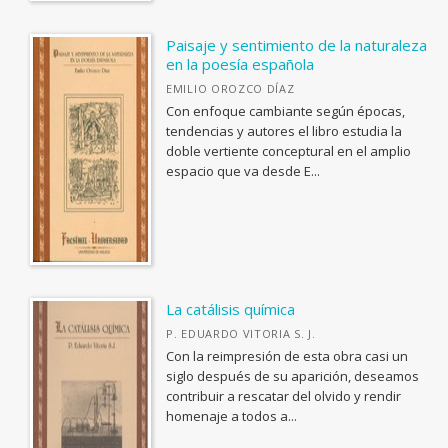
Fuera de Carta
Sapientia
Paisaje y sentimiento de la naturaleza
en la poesía española
Jedoyi: estudios asiáticos
EMILIO OROZCO DÍAZ
Catálogo de Exposiciones
Con enfoque cambiante según épocas,
tendencias y autores el libro estudia la
Puntos de Fuga
doble vertiente conceptural en el amplio
Debates
espacio que va desde E...
Biblioteca Contemporánea
Fuera de colección
Ver todas... (33)
La catálisis química
OTRAS PUBLICACIONES
P. EDUARDO VITORIA S. J.
Con la reimpresión de esta obra casi un
Coediciones
siglo después de su aparición, deseamos
contribuir a rescatar del olvido y rendir
Colecciones cerradas
homenaje a todos a...
Fuera de colección