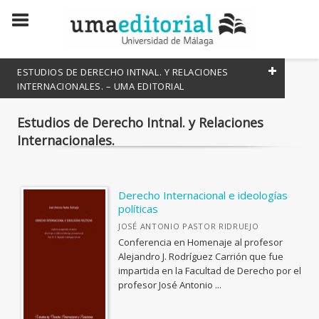
ESTUDIOS DE DERECHO INTNAL. Y RELACIONES
INTERNACIONALES. – UMA EDITORIAL
Estudios de Derecho Intnal. y Relaciones
COLECCIONES CIENTÍFICAS
Internacionales.
Atenea
Lineas de Arte
Estudios y Ensayos
Derecho Internacional e ideologías
políticas
Divulga
JOSÉ ANTONIO PASTOR RIDRUEJO
Innovación Educativa
Conferencia en Homenaje al profesor
Alejandro J. Rodríguez Carrión que fue
Manuales
impartida en la Facultad de Derecho por el
profesor José Antonio ...
Studia Malacitana
Textos Mínimos