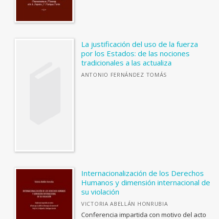
Fuera de Carta
Sapientia
Jedoyi: estudios asiáticos
La justificación del uso de la fuerza
por los Estados: de las nociones
Catálogo de Exposiciones
tradicionales a las actualiza
Puntos de Fuga
ANTONIO FERNÁNDEZ TOMÁS
Debates
Biblioteca Contemporánea
Fuera de colección
Ver todas... (33)
Internacionalización de los Derechos
OTRAS PUBLICACIONES
Humanos y dimensión internacional de
su violación
Coediciones
VICTORIA ABELLÁN HONRUBIA
Colecciones cerradas
Conferencia impartida con motivo del acto