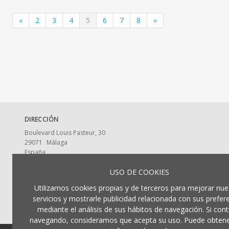
«
2
3
4
5
6
7
8
»
DIRECCIÓN
Boulevard Louis Pasteur, 30
29071
Málaga
España
CONTACTA CON NOSOTROS
USO DE COOKIES
ldumaeditorial@uma.es
Utilizamos cookies propias y de terceros para mejorar nue
952 13 2917
servicios y mostrarle publicidad relacionada con sus prefer
mediante el análisis de sus hábitos de navegación. Si cont
navegando, consideramos que acepta su uso. Puede obten