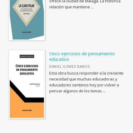
BIOLOGIA, CIENCIAS DE LA VIDA
ofrece la ciudad de Málaga. La histórica
relación que mantiene ...
<Genérica>
ANTOLOGÍAS (NO POÉTICAS)
APLICACIONES GRÁFICAS Y MULTIMEDIA
ARQUEOLOGÍA
ARQUITECTURA
Cinco ejercicios de pensamiento
educativo
ARTE Y DISEÑO INDUSTRIAL / COMERCIAL
DANIEL GÓMEZ RAMOS
ASTRONOMÍA, ESPACIO Y TIEMPO
Esta obra busca responder a la creciente
BIBLIOTECAS Y CIENCIAS DE LA INFORMACIÓN
necesidad que muchas educadoras y
educadores sentimos hoy por volver a
BIOGRAFÍA: GENERAL
pensar algunos de los temas ...
BIOLOGIA, CIENCIAS DE LA VIDA
Ver todas... (110)