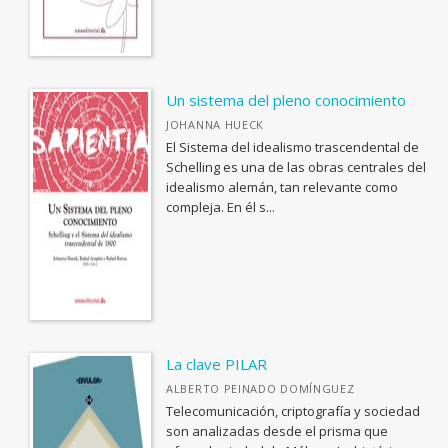
Institucional
Un sistema del pleno conocimiento
MATERIAS
JOHANNA HUECK
El Sistema del idealismo trascendental de
<Genérica>
Schelling es una de las obras centrales del
ANTOLOGÍAS (NO POÉTICAS)
idealismo alemán, tan relevante como
CATÁLOGOS PDF
compleja. En él s...
APLICACIONES GRÁFICAS Y MULTIMEDIA
Guía de Estilo para la Edición
ARQUEOLOGÍA
Informe evaluación de monografías
ARQUITECTURA
ARTE Y DISEÑO INDUSTRIAL / COMERCIAL
ASTRONOMÍA, ESPACIO Y TIEMPO
La clave PILAR
BIBLIOTECAS Y CIENCIAS DE LA INFORMACIÓN
ALBERTO PEINADO DOMÍNGUEZ
Telecomunicación, criptografía y sociedad
BIOGRAFÍA: GENERAL
son analizadas desde el prisma que