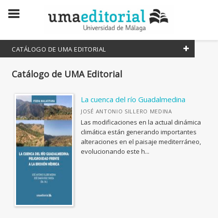
CATÁLOGO DE UMA EDITORIAL
Catálogo de UMA Editorial
COLECCIONES CIENTÍFICAS
Atenea
La cuenca del río Guadalmedina
Lineas de Arte
JOSÉ ANTONIO SILLERO MEDINA
Las modificaciones en la actual dinámica
Estudios y Ensayos
climática están generando importantes
Divulga
alteraciones en el paisaje mediterráneo,
evolucionando este h...
Innovación Educativa
Manuales
Studia Malacitana
Textos Mínimos