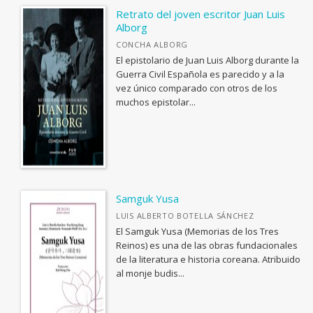
Fuera de Carta
Retrato del joven escritor Juan Luis
Sapientia
Alborg
CONCHA ALBORG
Jedoyi: estudios asiáticos
El epistolario de Juan Luis Alborg durante la
Catálogo de Exposiciones
Guerra Civil Española es parecido y a la
vez único comparado con otros de los
Puntos de Fuga
muchos epistolar...
Debates
Biblioteca Contemporánea
Fuera de colección
Ver todas... (33)
Samguk Yusa
LUIS ALBERTO BOTELLA SÁNCHEZ
El Samguk Yusa (Memorias de los Tres
OTRAS PUBLICACIONES
Reinos) es una de las obras fundacionales
de la literatura e historia coreana. Atribuido
Coediciones
al monje budis...
Colecciones cerradas
Fuera de colección