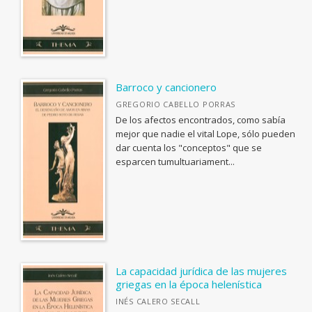
Institucional
MATERIAS
Barroco y cancionero
GREGORIO CABELLO PORRAS
<Genérica>
De los afectos encontrados, como sabía
ANTOLOGÍAS (NO POÉTICAS)
mejor que nadie el vital Lope, sólo pueden
CATÁLOGOS PDF
dar cuenta los "conceptos" que se
APLICACIONES GRÁFICAS Y MULTIMEDIA
esparcen tumultuariament...
Guía de Estilo para la Edición
ARQUEOLOGÍA
Informe evaluación de monografías
ARQUITECTURA
ARTE Y DISEÑO INDUSTRIAL / COMERCIAL
ASTRONOMÍA, ESPACIO Y TIEMPO
BIBLIOTECAS Y CIENCIAS DE LA INFORMACIÓN
La capacidad jurídica de las mujeres
griegas en la época helenística
BIOGRAFÍA: GENERAL
INÉS CALERO SECALL