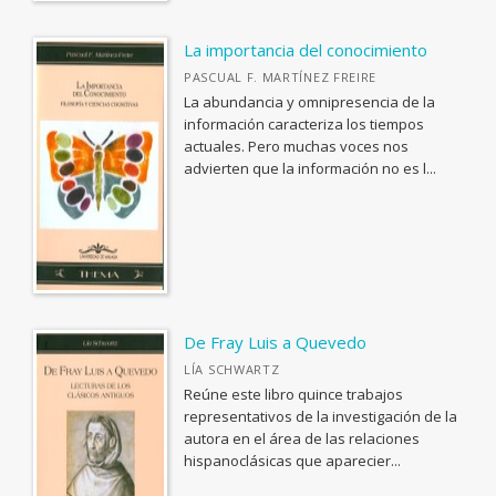
Fuera de Carta
Sapientia
La importancia del conocimiento
Jedoyi: estudios asiáticos
PASCUAL F. MARTÍNEZ FREIRE
La abundancia y omnipresencia de la
Catálogo de Exposiciones
información caracteriza los tiempos
actuales. Pero muchas voces nos
Puntos de Fuga
advierten que la información no es l...
Debates
Biblioteca Contemporánea
Fuera de colección
Ver todas... (33)
De Fray Luis a Quevedo
OTRAS PUBLICACIONES
LÍA SCHWARTZ
Reúne este libro quince trabajos
Coediciones
representativos de la investigación de la
autora en el área de las relaciones
Colecciones cerradas
hispanoclásicas que aparecier...
Fuera de colección