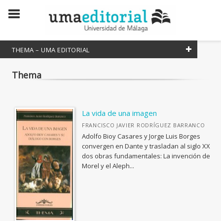
THEMA – UMA EDITORIAL
Thema
COLECCIONES CIENTÍFICAS
Atenea
Lineas de Arte
La vida de una imagen
Estudios y Ensayos
FRANCISCO JAVIER RODRÍGUEZ BARRANCO
Adolfo Bioy Casares y Jorge Luis Borges
Divulga
convergen en Dante y trasladan al siglo XX
dos obras fundamentales: La invención de
Innovación Educativa
Morel y el Aleph...
Manuales
Studia Malacitana
Textos Mínimos