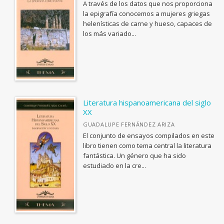
BIOLOGIA, CIENCIAS DE LA VIDA
A través de los datos que nos proporciona
la epigrafía conocemos a mujeres griegas
<Genérica>
helenísticas de carne y hueso, capaces de
los más variado...
ANTOLOGÍAS (NO POÉTICAS)
APLICACIONES GRÁFICAS Y MULTIMEDIA
ARQUEOLOGÍA
ARQUITECTURA
ARTE Y DISEÑO INDUSTRIAL / COMERCIAL
Literatura hispanoamericana del siglo
XX
ASTRONOMÍA, ESPACIO Y TIEMPO
GUADALUPE FERNÁNDEZ ARIZA
BIBLIOTECAS Y CIENCIAS DE LA INFORMACIÓN
El conjunto de ensayos compilados en este
libro tienen como tema central la literatura
BIOGRAFÍA: GENERAL
fantástica. Un género que ha sido
estudiado en la cre...
BIOLOGIA, CIENCIAS DE LA VIDA
Ver todas... (110)