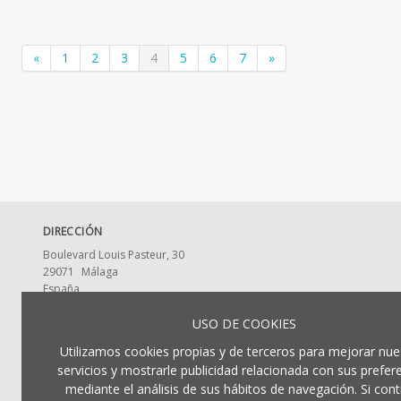
«
1
2
3
4
5
6
7
»
DIRECCIÓN
Boulevard Louis Pasteur, 30
29071
Málaga
España
CONTACTA CON NOSOTROS
USO DE COOKIES
ldumaeditorial@uma.es
Utilizamos cookies propias y de terceros para mejorar nue
952 13 2917
servicios y mostrarle publicidad relacionada con sus prefer
mediante el análisis de sus hábitos de navegación. Si cont