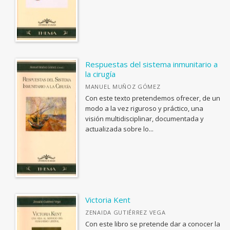
Institucional
MATERIAS
Respuestas del sistema inmunitario a
la cirugía
<Genérica>
MANUEL MUÑOZ GÓMEZ
ANTOLOGÍAS (NO POÉTICAS)
Con este texto pretendemos ofrecer, de un
CATÁLOGOS PDF
modo a la vez riguroso y práctico, una
APLICACIONES GRÁFICAS Y MULTIMEDIA
visión multidisciplinar, documentada y
Guía de Estilo para la Edición
actualizada sobre lo...
ARQUEOLOGÍA
Informe evaluación de monografías
ARQUITECTURA
ARTE Y DISEÑO INDUSTRIAL / COMERCIAL
ASTRONOMÍA, ESPACIO Y TIEMPO
BIBLIOTECAS Y CIENCIAS DE LA INFORMACIÓN
Victoria Kent
ZENAIDA GUTIÉRREZ VEGA
BIOGRAFÍA: GENERAL
Con este libro se pretende dar a conocer la