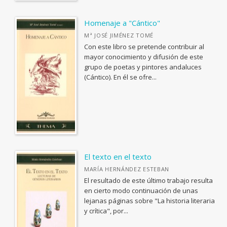
Fuera de Carta
Sapientia
Homenaje a "Cántico"
Jedoyi: estudios asiáticos
Mª JOSÉ JIMÉNEZ TOMÉ
Con este libro se pretende contribuir al
Catálogo de Exposiciones
mayor conocimiento y difusión de este
grupo de poetas y pintores andaluces
Puntos de Fuga
(Cántico). En él se ofre...
Debates
Biblioteca Contemporánea
Fuera de colección
Ver todas... (33)
El texto en el texto
OTRAS PUBLICACIONES
MARÍA HERNÁNDEZ ESTEBAN
El resultado de este último trabajo resulta
Coediciones
en cierto modo continuación de unas
lejanas páginas sobre "La historia literaria
Colecciones cerradas
y crítica", por...
Fuera de colección