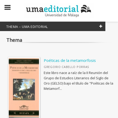
THEMA – UMA EDITORIAL
Thema
COLECCIONES CIENTÍFICAS
Atenea
Lineas de Arte
Poéticas de la metamorfosis
Estudios y Ensayos
GREGORIO CABELLO PORRAS
Este libro nace a raíz de la II Reunión del
Divulga
Grupo de Estudios Literarios del Siglo de
Oro (GELSO) bajo el título de "Poéticas de la
Innovación Educativa
Metamorf...
Manuales
Studia Malacitana
Textos Mínimos