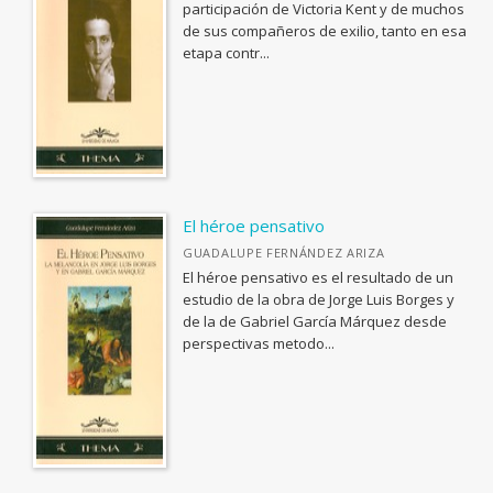
BIOLOGIA, CIENCIAS DE LA VIDA
participación de Victoria Kent y de muchos
de sus compañeros de exilio, tanto en esa
<Genérica>
etapa contr...
ANTOLOGÍAS (NO POÉTICAS)
APLICACIONES GRÁFICAS Y MULTIMEDIA
ARQUEOLOGÍA
ARQUITECTURA
ARTE Y DISEÑO INDUSTRIAL / COMERCIAL
El héroe pensativo
GUADALUPE FERNÁNDEZ ARIZA
ASTRONOMÍA, ESPACIO Y TIEMPO
El héroe pensativo es el resultado de un
BIBLIOTECAS Y CIENCIAS DE LA INFORMACIÓN
estudio de la obra de Jorge Luis Borges y
de la de Gabriel García Márquez desde
BIOGRAFÍA: GENERAL
perspectivas metodo...
BIOLOGIA, CIENCIAS DE LA VIDA
Ver todas... (110)