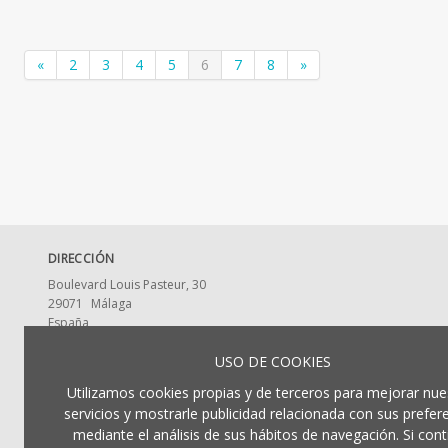
«
2
3
4
5
6
7
8
»
DIRECCIÓN
Boulevard Louis Pasteur, 30
29071
Málaga
España
CONTACTA CON NOSOTROS
USO DE COOKIES
ldumaeditorial@uma.es
Utilizamos cookies propias y de terceros para mejorar nue
952 13 2917
servicios y mostrarle publicidad relacionada con sus prefer
mediante el análisis de sus hábitos de navegación. Si cont